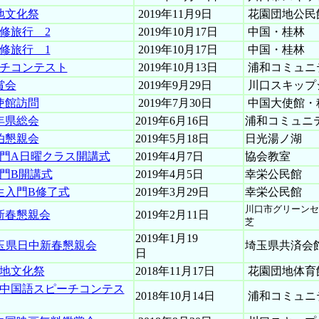
地文化祭
2019年11月9日
花園団地公民
研修旅行 2
2019年10月17日
中国・桂林
研修旅行 1
2019年10月17日
中国・桂林
ーチコンテスト
2019年10月13日
浦和コミュニ
賞会
2019年9月29日
川口スキップ
使館訪問
2019年7月30日
中国大使館・
元年県総会
2019年6月16日
浦和コミュニ
泊懇親会
2019年5月18日
日光湯ノ湖
期入門A日曜クラス開講式
2019年4月7日
協会教室
入門B開講式
2019年4月5日
幸栄公民館
期生入門B修了式
2019年3月29日
幸栄公民館
川口市グリーンセ
・新春懇親会
2019年2月11日
芝
2019年1月19
埼玉県日中新春懇親会
埼玉県共済会
日
団地文化祭
2018年11月17日
花園団地体育
玉県中国語スピーチコンテス
2018年10月14日
浦和コミュニ