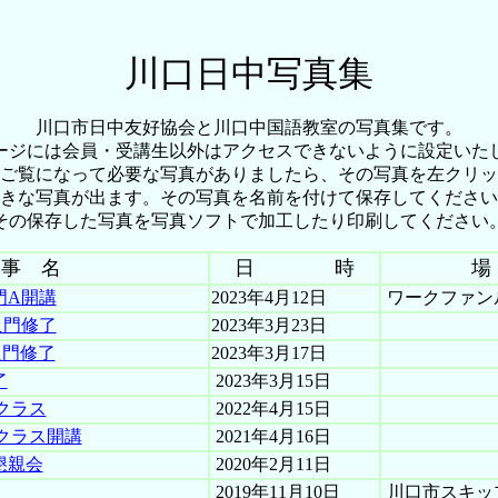
川口日中写真集
川口市日中友好協会と川口中国語教室の写真集です。
ージには会員・受講生以外はアクセスできないように設定いた
ご覧になって必要な写真がありましたら、その写真を左クリッ
きな写真が出ます。その写真を名前を付けて保存してください
その保存した写真を写真ソフトで加工したり印刷してください
 事 名
日 時
場
門A開講
2023年4月12日
ワークファン
入門修了
2023年3月23日
入門修了
2023年3月17日
了
2023年3月15日
Bクラス
2022年4月15日
Bクラス開講
2021年4月16日
懇親会
2020年2月11日
2019年11月10日
川口市スキッ